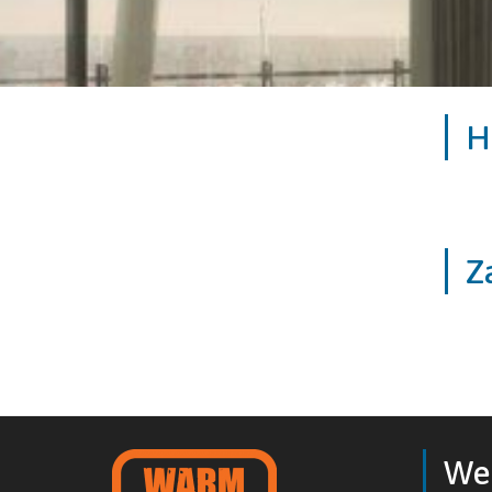
H
Z
We