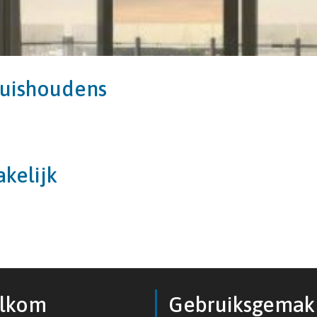
uishoudens
akelijk
lkom
Gebruiksgemak