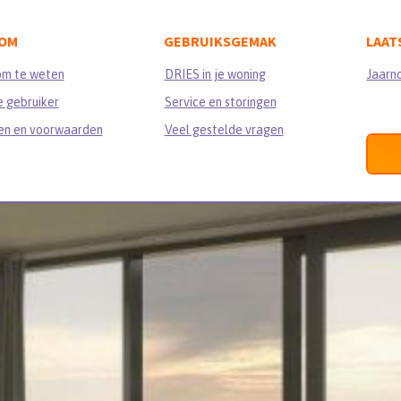
OM
GEBRUIKSGEMAK
LAAT
om te weten
DRIES in je woning
Jaarn
 gebruiker
Service en storingen
en en voorwaarden
Veel gestelde vragen
M IN AAN HET IJ
oorwaarden 2018