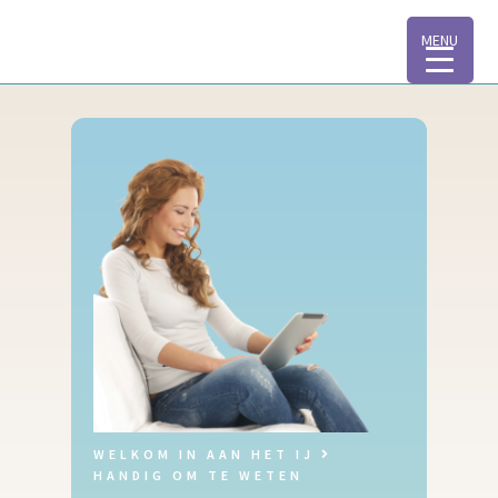
MENU
WELKOM IN AAN HET IJ
HANDIG OM TE WETEN