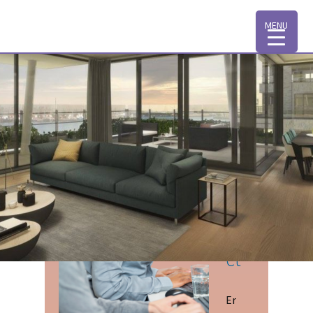
MENU
WEL
KOM
IN
AAN
HET
IJ
Co
nta
ct
Er